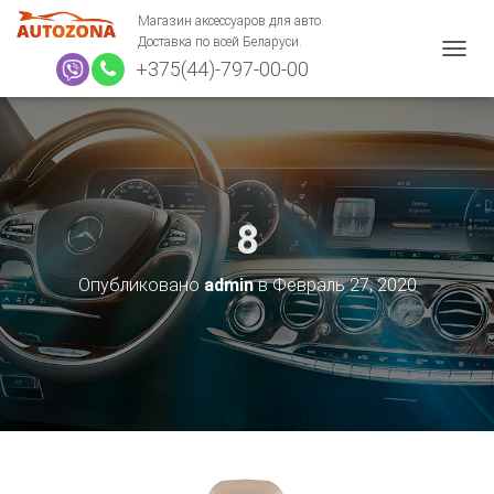
Магазин аксессуаров для авто.
Доставка по всей Беларуси.
+375(44)-797-00-00
П
Е
Р
Е
К
Л
Ю
Ч
8
И
Т
Ь
Опубликовано
admin
в
Февраль 27, 2020
Н
А
В
И
Г
А
Ц
И
Ю