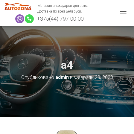
Магазин аксессуаров для авто.
Доставка по всей Беларуси.
+375(44)-797-00-00
П
Е
Р
Е
К
Л
Ю
Ч
a4
И
Т
Ь
Опубликовано
admin
в
Февраль 28, 2020
Н
А
В
И
Г
А
Ц
И
Ю