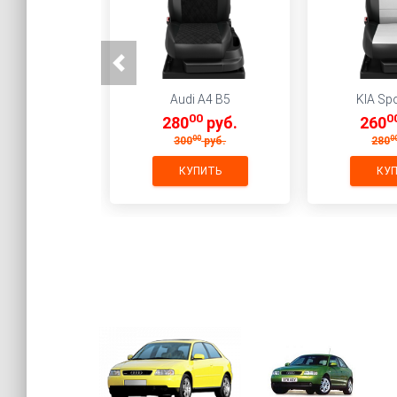
Audi A4 B5
KIA Sp
00
0
280
руб.
260
00
0
300
руб.
280