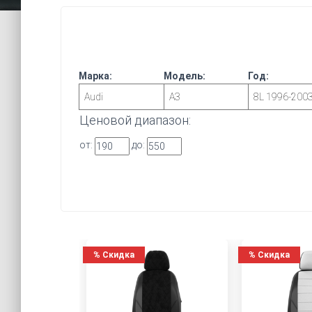
Марка:
Модель:
Год:
Ценовой диапазон:
от:
до:
%
Скидка
%
Скидка