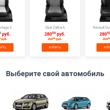
ortage 3
Opel Zafira А
Renault Du
0
00
0
руб.
280
руб.
280
0
00
0
руб.
300
руб.
300
Выберите свой автомобиль