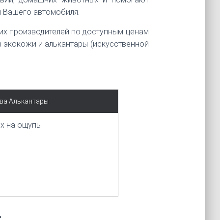
м Вашего автомобиля.
ских производителей по доступным ценам
з экокожи и алькантары (искусственной
ва Алькантары
ых на ощупь
: