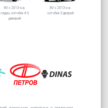
8V с 2013-н.в.
8V с 2013-н.в.
седан, хэтчбек 4-5
хэтчбек 3 дверей
деверей
твий, домашних животных и помогают