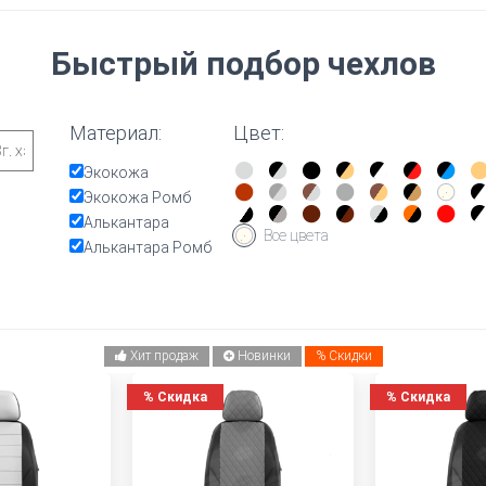
Быстрый подбор чехлов
Материал:
Цвет:
Экокожа
Экокожа Ромб
Алькантара
Все цвета
Алькантара Ромб
Хит продаж
Новинки
% Скидки
%
Скидка
%
Скидка