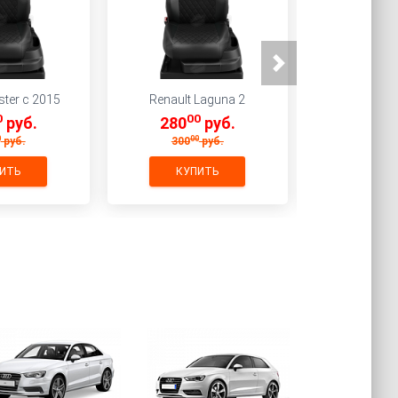
ster c 2015
Renault Laguna 2
Volkswagen 
0
00
0
руб.
280
руб.
280
0
00
00
руб.
300
руб.
300