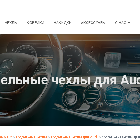
ЧЕХЛЫ
КОВРИКИ
НАКИДКИ
АКСЕССУАРЫ
О НАС
ельные чехлы для Aud
NA.BY
>
Модельные чехлы
>
Модельные чехлы для Audi
>
Модельные чехлы для