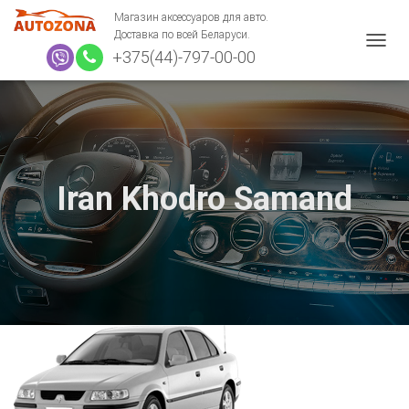
Магазин аксессуаров для авто.
Доставка по всей Беларуси.
+375(44)-797-00-00
П
Е
Р
Е
К
Л
Ю
Ч
Iran Khodro Samand
И
Т
Ь
Н
А
В
И
Г
А
Ц
И
Ю