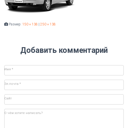
Размер:
150 × 138
|
250 × 138
Добавить комментарий
Имя
*
Эл.почта
*
Сайт
О чём хотите написать?