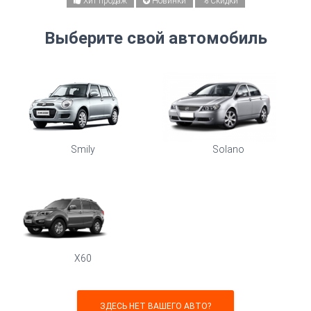
Хит продаж
Новинки
% Скидки
Ценовой диапазон:
Выберите свой автомобиль
от:
до:
Материал:
Экокожа
Экокожа Ромб
Алькантара
Smily
Solano
Алькантара Ромб
Цвет:
X60
ЗДЕСЬ НЕТ ВАШЕГО АВТО?