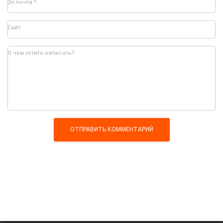
Эл.почта
*
Сайт
О чём хотите написать?