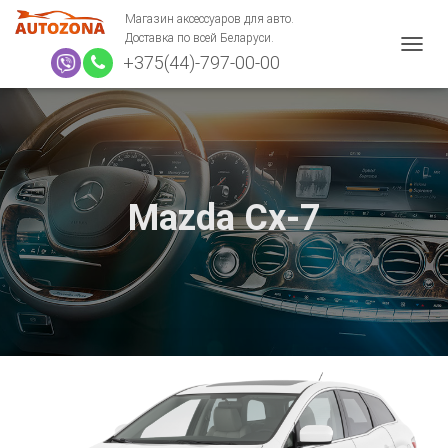
Магазин аксессуаров для авто.
Доставка по всей Беларуси.
+375(44)-797-00-00
П
Е
Р
Е
К
Л
Ю
Ч
Mazda Cx-7
И
Т
Ь
Н
А
В
И
Г
А
Ц
И
Ю