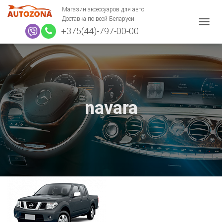
Магазин аксессуаров для авто.
Доставка по всей Беларуси.
+375(44)-797-00-00
П
Е
Р
Е
К
Л
Ю
Ч
navara
И
Т
Ь
Н
А
В
И
Г
А
Ц
И
Ю