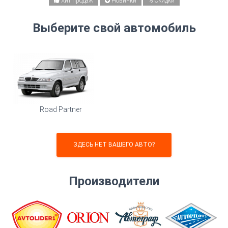
Хит продаж
Новинки
% Скидки
Ценовой диапазон:
Выберите свой автомобиль
от:
до:
Материал:
Экокожа
Экокожа Ромб
Алькантара
Road Partner
Алькантара Ромб
Цвет:
ЗДЕСЬ НЕТ ВАШЕГО АВТО?
Производители