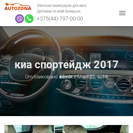
Магазин аксессуаров для авто.
Доставка по всей Беларуси.
+375(44)-797-00-00
П
Е
Р
Е
К
Л
Ю
Ч
киа спортейдж 2017
И
Т
Ь
Опубликовано
admin
в
Март 22, 2019
Н
А
В
И
Г
А
Ц
И
Ю