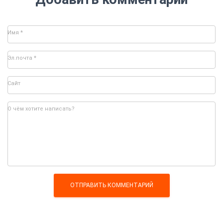
Имя
*
Эл.почта
*
Сайт
О чём хотите написать?