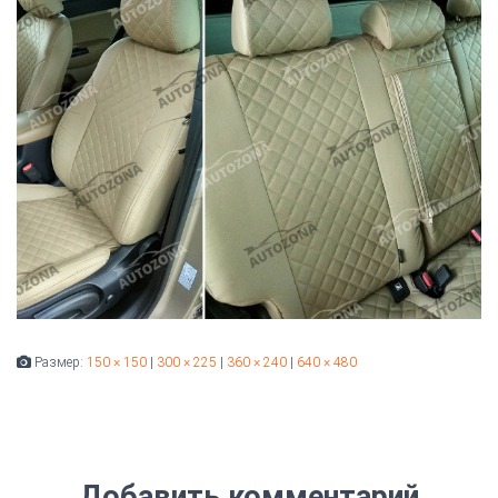
Размер:
150 × 150
|
300 × 225
|
360 × 240
|
640 × 480
Добавить комментарий