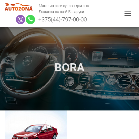
Магазин аксессуаров для авто.
Доставка по всей Беларуси.
+375(44)-797-00-00
П
Е
Р
Е
К
Л
Ю
Ч
BORA
И
Т
Ь
Н
А
В
И
Г
А
Ц
И
Ю