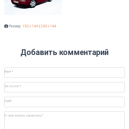
Размер:
150 × 144
|
200 × 144
Добавить комментарий
Имя
*
Эл.почта
*
Сайт
О чём хотите написать?